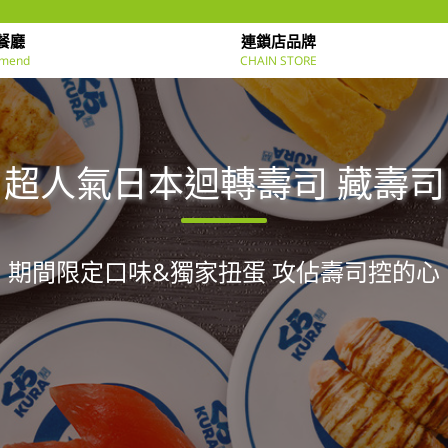
餐廳
連鎖店品牌
mend
CHAIN STORE
超人氣日本迴轉壽司 藏壽司
期間限定口味&獨家扭蛋 攻佔壽司控的心