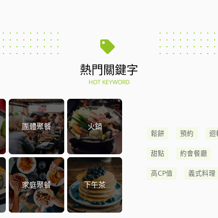
熱門關鍵字
HOT KEYWORD
團體聚餐
火鍋
鬆餅
預約
迴
甜點
約會餐廳
高CP值
義式料理
家庭聚餐
下午茶