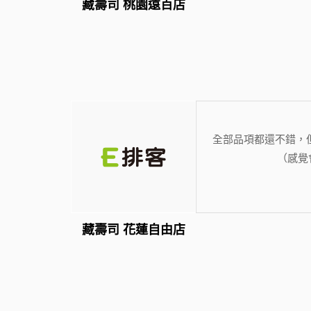
藏壽司 桃園遠百店
全部品項都還不錯，
（感覺
藏壽司 花蓮自由店