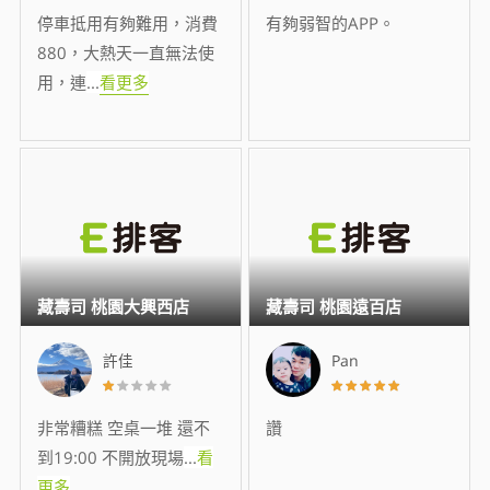
停車抵用有夠難用，消費
有夠弱智的APP。
880，大熱天一直無法使
用，連
...
看更多
藏壽司 桃園大興西店
藏壽司 桃園遠百店
許佳
Pan
非常糟糕 空桌一堆 還不
讚
到19:00 不開放現場
...
看
更多