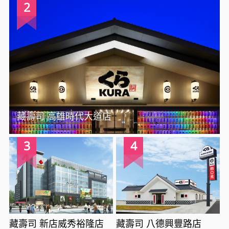
2
藏壽司 高雄時代大道店
3
4
藏壽司 新店威秀裕隆店
藏壽司 八德興豐路店