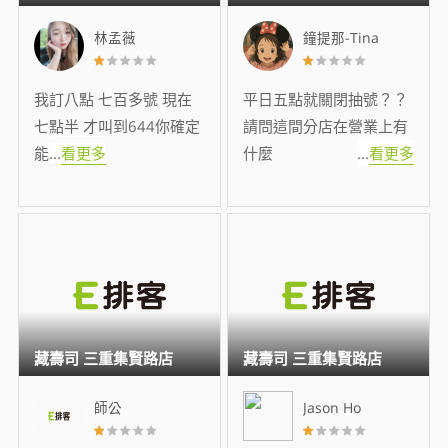
林孟薇
鐘提那-Tina
我訂八點 七百多號 現在
平日五點就關閉抽號？？
七點半 才叫到644你確定
請問這間分店在營業上有
能
...
看更多
什麼
...
看更多
藏壽司 三重集賢路店
藏壽司 三重集賢路店
師公
Jason Ho