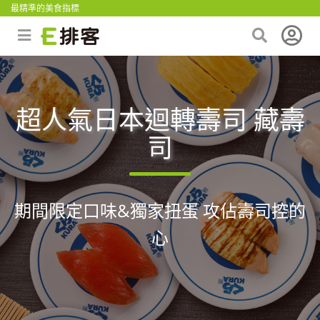
最精準的美食指標
超人氣日本迴轉壽司 藏壽
司
期間限定口味&獨家扭蛋 攻佔壽司控的
心