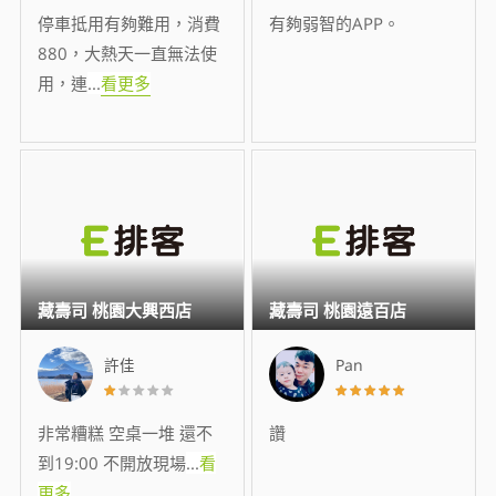
停車抵用有夠難用，消費
有夠弱智的APP。
880，大熱天一直無法使
用，連
...
看更多
藏壽司 桃園大興西店
藏壽司 桃園遠百店
許佳
Pan
非常糟糕 空桌一堆 還不
讚
到19:00 不開放現場
...
看
更多