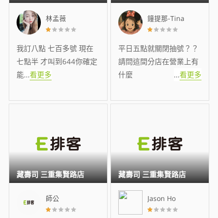
林孟薇
鐘提那-Tina
我訂八點 七百多號 現在
平日五點就關閉抽號？？
七點半 才叫到644你確定
請問這間分店在營業上有
能
...
看更多
什麼
...
看更多
藏壽司 三重集賢路店
藏壽司 三重集賢路店
師公
Jason Ho