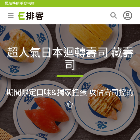
最精準的美食指標
超人氣日本迴轉壽司 藏壽
司
期間限定口味&獨家扭蛋 攻佔壽司控的
心