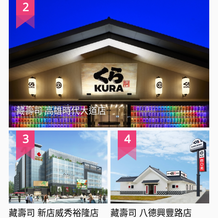
2
藏壽司 高雄時代大道店
3
4
藏壽司 新店威秀裕隆店
藏壽司 八德興豐路店