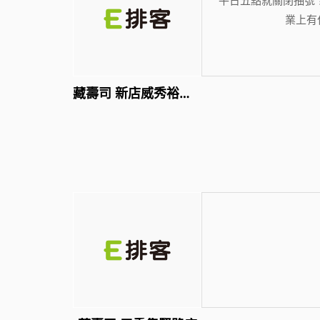
業上有
藏壽司 新店威秀裕隆店