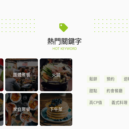
熱門關鍵字
HOT KEYWORD
團體聚餐
火鍋
鬆餅
預約
迴
甜點
約會餐廳
高CP值
義式料理
家庭聚餐
下午茶