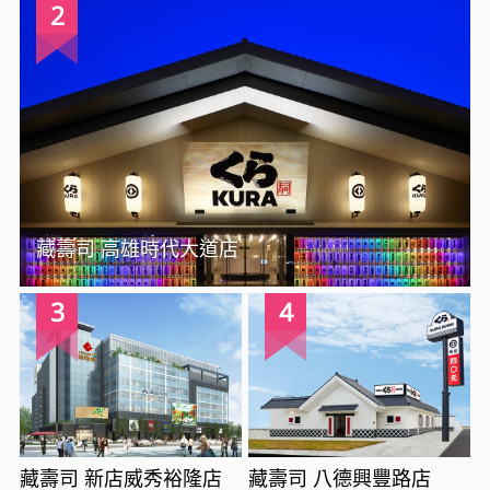
2
藏壽司 高雄時代大道店
3
4
藏壽司 新店威秀裕隆店
藏壽司 八德興豐路店