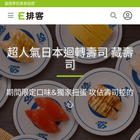
最精準的美食指標
超人氣日本迴轉壽司 藏壽
司
期間限定口味&獨家扭蛋 攻佔壽司控的
心