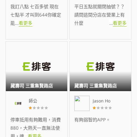
我訂八點 七百多號 現在
平日五點就關閉抽號？？
七點半 才叫到644你確定
請問這間分店在營業上有
能
...
看更多
什麼
...
看更多
藏壽司 三重集賢路店
藏壽司 三重集賢路店
師公
Jason Ho
停車抵用有夠難用，消費
有夠弱智的APP。
880，大熱天一直無法使
用，連
...
看更多