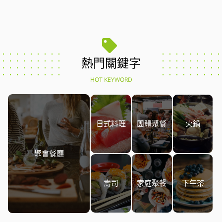
熱門關鍵字
HOT KEYWORD
日式料理
團體聚餐
火鍋
聚會餐廳
壽司
家庭聚餐
下午茶