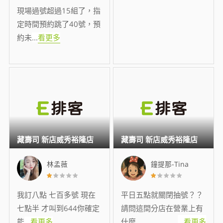
現場過號超過15組了，指
定時間預約跳了40號，預
約未
...
看更多
藏壽司 新店威秀裕隆店
藏壽司 新店威秀裕隆店
林孟薇
鐘提那-Tina
我訂八點 七百多號 現在
平日五點就關閉抽號？？
七點半 才叫到644你確定
請問這間分店在營業上有
能
...
看更多
什麼
...
看更多