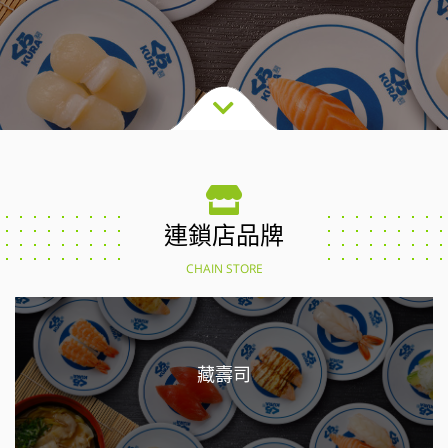
連鎖店品牌
CHAIN STORE
藏壽司