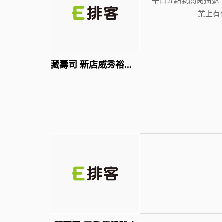
業上有
藏壽司 新店威秀裕隆店