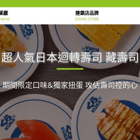
餐廳
連鎖店品牌
mend
CHAIN STORE
超人氣日本迴轉壽司 藏壽司
期間限定口味&獨家扭蛋 攻佔壽司控的心