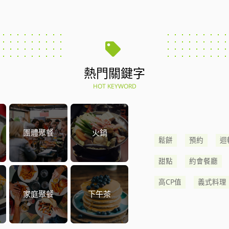
熱門關鍵字
HOT KEYWORD
團體聚餐
火鍋
鬆餅
預約
迴
甜點
約會餐廳
高CP值
義式料理
家庭聚餐
下午茶