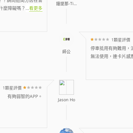
鐘提那-Tina
什麼障礙嗎？
...
看更多
1顆星評價
停車抵用有夠難用，消
師公
無法使用，連卡片感
1顆星評價
有夠弱智的APP。
Jason Ho