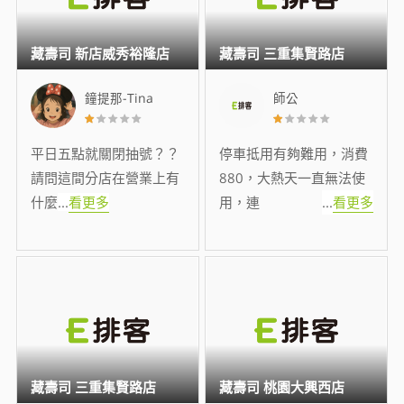
藏壽司 新店威秀裕隆店
藏壽司 三重集賢路店
鐘提那-Tina
師公
平日五點就關閉抽號？？
停車抵用有夠難用，消費
請問這間分店在營業上有
880，大熱天一直無法使
什麼
...
看更多
用，連
...
看更多
藏壽司 三重集賢路店
藏壽司 桃園大興西店