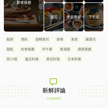
聚會餐廳
壽司
家庭聚餐
下午茶
鬆餅
預約
迴轉壽司
排隊
美食
藏壽司
甜點
約會餐廳
早午餐
餐酒館
網美餐廳
高CP值
義式料理
美式料理
日本料理
新鮮評論
COMMENT