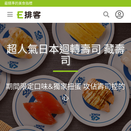
最精準的美食指標
超人氣日本迴轉壽司 藏壽
司
期間限定口味&獨家扭蛋 攻佔壽司控的
心