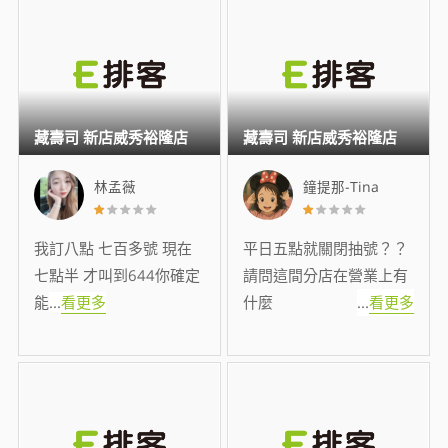
藏壽司 新店威秀裕隆店
藏壽司 新店威秀裕隆店
林孟薇
鐘提那-Tina
我訂八點 七百多號 現在
平日五點就關閉抽號？？
七點半 才叫到644你確定
請問這間分店在營業上有
能
...
看更多
什麼
...
看更多