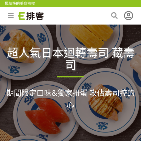
最精準的美食指標
超人氣日本迴轉壽司 藏壽
司
期間限定口味&獨家扭蛋 攻佔壽司控的
心