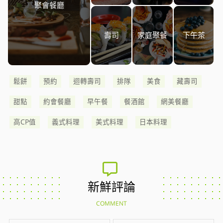
聚會餐廳
壽司
家庭聚餐
下午茶
鬆餅
預約
迴轉壽司
排隊
美食
藏壽司
甜點
約會餐廳
早午餐
餐酒館
網美餐廳
高CP值
義式料理
美式料理
日本料理
新鮮評論
COMMENT