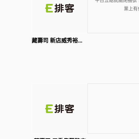
業上有
藏壽司 新店威秀裕隆店