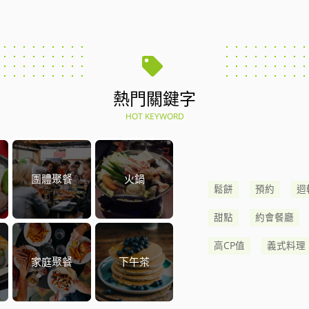
熱門關鍵字
HOT KEYWORD
團體聚餐
火鍋
鬆餅
預約
迴
甜點
約會餐廳
高CP值
義式料理
家庭聚餐
下午茶