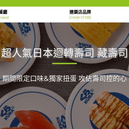
餐廳
連鎖店品牌
mend
CHAIN STORE
超人氣日本迴轉壽司 藏壽司
期間限定口味&獨家扭蛋 攻佔壽司控的心