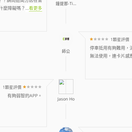
鐘提那-Tina
什麼障礙嗎？
...
看更多
1顆星評價
停車抵用有夠難用，消
師公
無法使用，連卡片感
1顆星評價
有夠弱智的APP。
Jason Ho