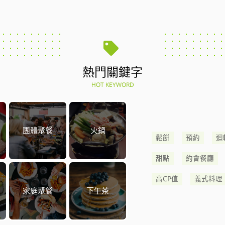
熱門關鍵字
HOT KEYWORD
團體聚餐
火鍋
鬆餅
預約
迴
甜點
約會餐廳
高CP值
義式料理
家庭聚餐
下午茶