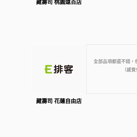
藏壽司 桃園遠百店
全部品項都還不錯，
（感覺
藏壽司 花蓮自由店