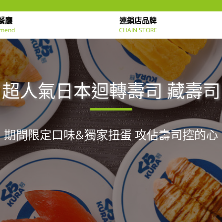
餐廳
連鎖店品牌
mend
CHAIN STORE
超人氣日本迴轉壽司 藏壽司
期間限定口味&獨家扭蛋 攻佔壽司控的心