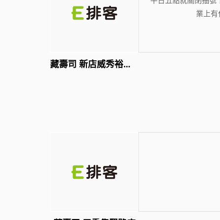
業上有
藏壽司 新店威秀裕隆店