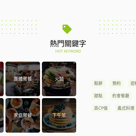
熱門關鍵字
HOT KEYWORD
團體聚餐
火鍋
鬆餅
預約
迴
甜點
約會餐廳
高CP值
義式料理
家庭聚餐
下午茶