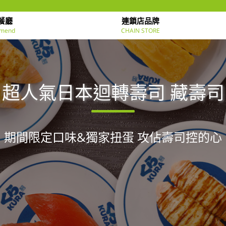
餐廳
連鎖店品牌
mend
CHAIN STORE
超人氣日本迴轉壽司 藏壽司
期間限定口味&獨家扭蛋 攻佔壽司控的心