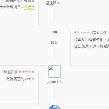
鐘提那-Tina
什麼障礙嗎？
...
看更多
1顆星評價
停車抵用有夠難用，消
師公
無法使用，連卡片感
1顆星評價
有夠弱智的APP。
Jason Ho