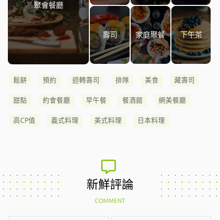
聚會餐廳
壽司
家庭聚餐
下午茶
鬆餅
預約
迴轉壽司
排隊
美食
藏壽司
甜點
約會餐廳
早午餐
餐酒館
網美餐廳
高CP值
義式料理
美式料理
日本料理
新鮮評論
COMMENT