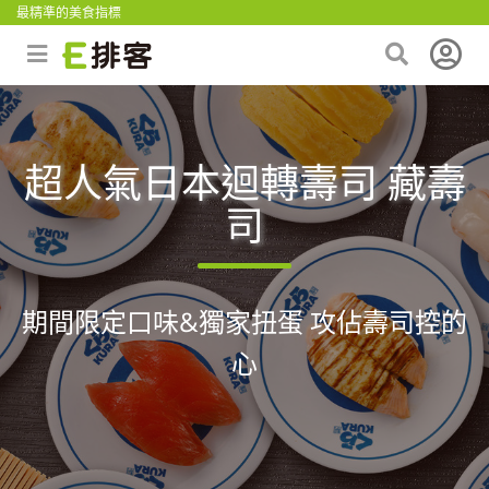
最精準的美食指標
超人氣日本迴轉壽司 藏壽
司
期間限定口味&獨家扭蛋 攻佔壽司控的
心