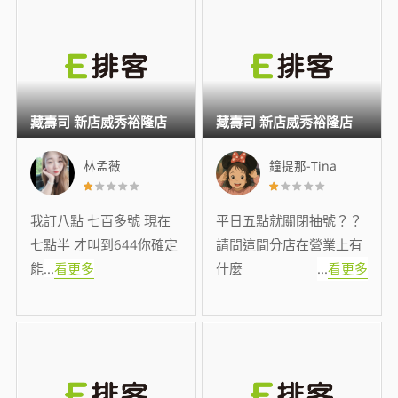
藏壽司 新店威秀裕隆店
藏壽司 新店威秀裕隆店
林孟薇
鐘提那-Tina
我訂八點 七百多號 現在
平日五點就關閉抽號？？
七點半 才叫到644你確定
請問這間分店在營業上有
能
...
看更多
什麼
...
看更多