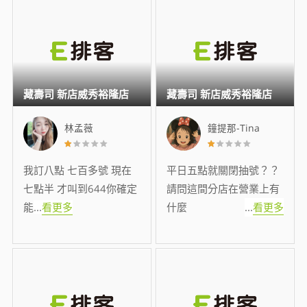
藏壽司 新店威秀裕隆店
藏壽司 新店威秀裕隆店
林孟薇
鐘提那-Tina
我訂八點 七百多號 現在
平日五點就關閉抽號？？
七點半 才叫到644你確定
請問這間分店在營業上有
能
...
看更多
什麼
...
看更多