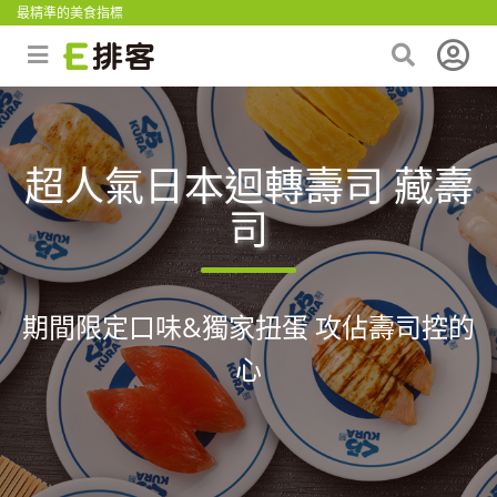
最精準的美食指標
超人氣日本迴轉壽司 藏壽
司
期間限定口味&獨家扭蛋 攻佔壽司控的
心