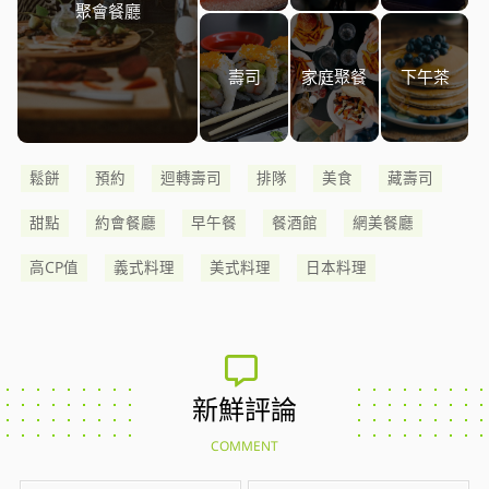
聚會餐廳
壽司
家庭聚餐
下午茶
鬆餅
預約
迴轉壽司
排隊
美食
藏壽司
甜點
約會餐廳
早午餐
餐酒館
網美餐廳
高CP值
義式料理
美式料理
日本料理
新鮮評論
COMMENT