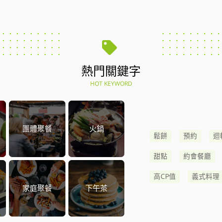
熱門關鍵字
HOT KEYWORD
團體聚餐
火鍋
鬆餅
預約
迴
甜點
約會餐廳
高CP值
義式料理
家庭聚餐
下午茶