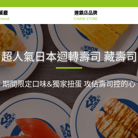
餐廳
連鎖店品牌
mend
CHAIN STORE
超人氣日本迴轉壽司 藏壽司
期間限定口味&獨家扭蛋 攻佔壽司控的心