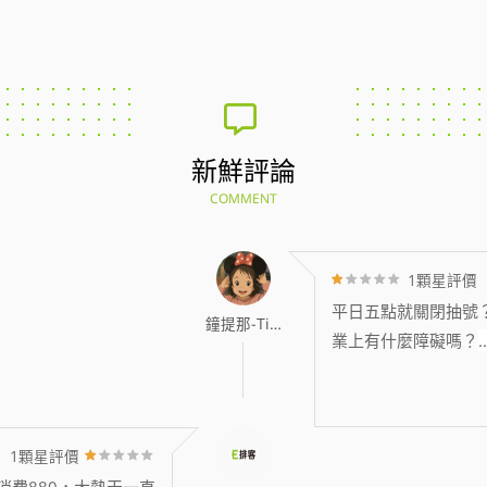
新鮮評論
COMMENT
1顆星評價
平日五點就關閉抽號
鐘提那-Tina
業上有什麼障礙嗎？
..
1顆星評價
消費880，大熱天一直