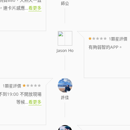
師公
，連卡片感應
...
看更多
1顆星評價
有夠弱智的APP。
Jason Ho
1顆星評價
到19:00 不開放現場
許佳
等候
...
看更多