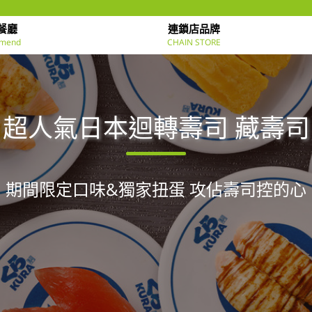
餐廳
連鎖店品牌
mend
CHAIN STORE
超人氣日本迴轉壽司 藏壽司
期間限定口味&獨家扭蛋 攻佔壽司控的心