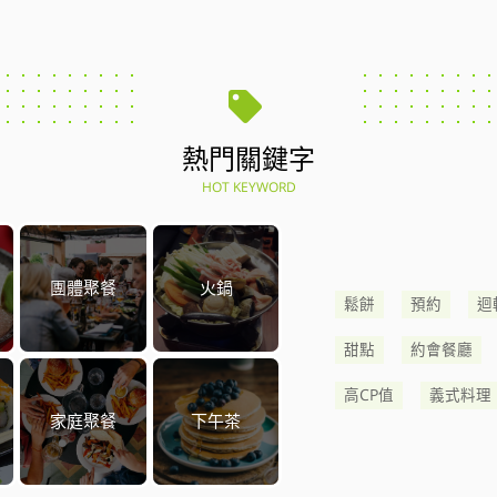
熱門關鍵字
HOT KEYWORD
團體聚餐
火鍋
鬆餅
預約
迴
甜點
約會餐廳
高CP值
義式料理
家庭聚餐
下午茶