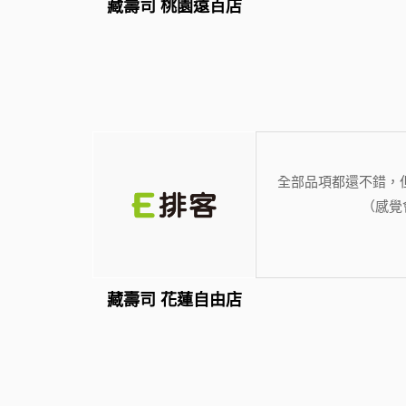
藏壽司 桃園遠百店
全部品項都還不錯，
（感覺
藏壽司 花蓮自由店