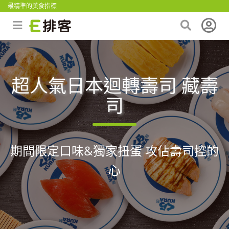
最精準的美食指標
超人氣日本迴轉壽司 藏壽
司
期間限定口味&獨家扭蛋 攻佔壽司控的
心