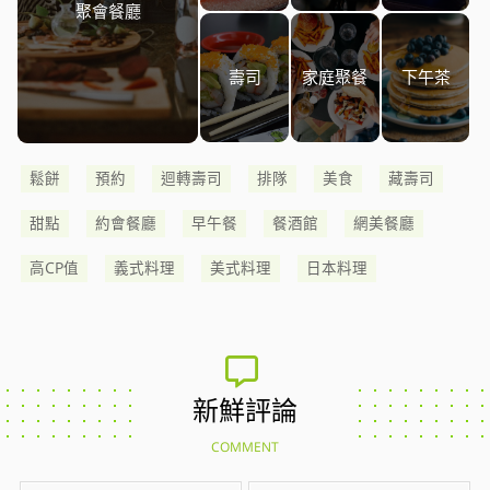
聚會餐廳
壽司
家庭聚餐
下午茶
鬆餅
預約
迴轉壽司
排隊
美食
藏壽司
甜點
約會餐廳
早午餐
餐酒館
網美餐廳
高CP值
義式料理
美式料理
日本料理
新鮮評論
COMMENT