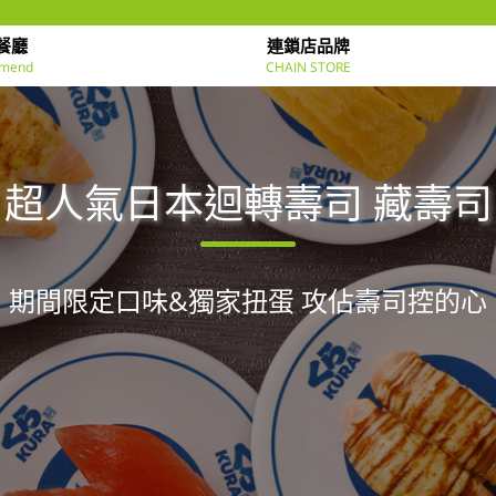
餐廳
連鎖店品牌
mend
CHAIN STORE
超人氣日本迴轉壽司 藏壽司
期間限定口味&獨家扭蛋 攻佔壽司控的心