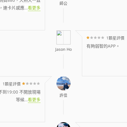
師公
，連卡片感應
...
看更多
1顆星評價
有夠弱智的APP。
Jason Ho
1顆星評價
到19:00 不開放現場
許佳
等候
...
看更多