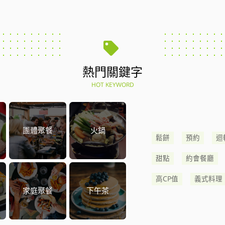
熱門關鍵字
HOT KEYWORD
團體聚餐
火鍋
鬆餅
預約
迴
甜點
約會餐廳
高CP值
義式料理
家庭聚餐
下午茶