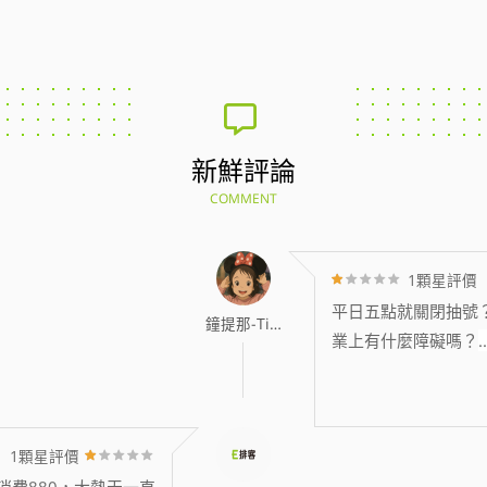
新鮮評論
COMMENT
1顆星評價
平日五點就關閉抽號
鐘提那-Tina
業上有什麼障礙嗎？
..
1顆星評價
消費880，大熱天一直