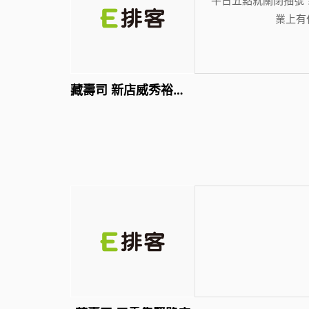
業上有
藏壽司 新店威秀裕隆店