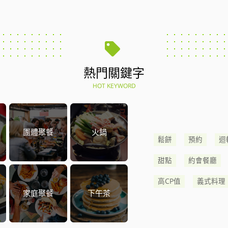
熱門關鍵字
HOT KEYWORD
團體聚餐
火鍋
鬆餅
預約
迴
甜點
約會餐廳
高CP值
義式料理
家庭聚餐
下午茶