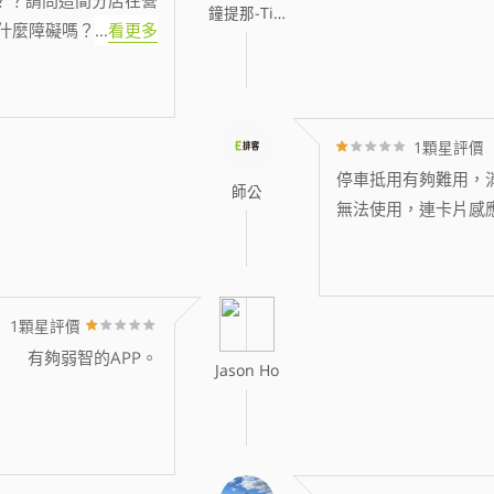
鐘提那-Tina
什麼障礙嗎？
...
看更多
1顆星評價
停車抵用有夠難用，消
師公
無法使用，連卡片感
1顆星評價
有夠弱智的APP。
Jason Ho