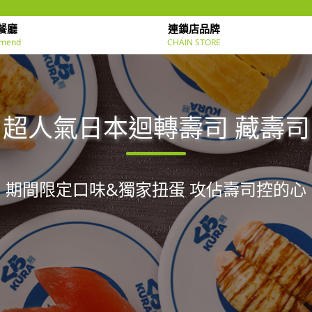
餐廳
連鎖店品牌
mend
CHAIN STORE
超人氣日本迴轉壽司 藏壽司
期間限定口味&獨家扭蛋 攻佔壽司控的心