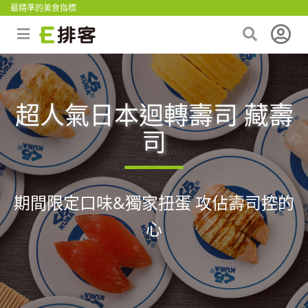
最精準的美食指標
超人氣日本迴轉壽司 藏壽
司
期間限定口味&獨家扭蛋 攻佔壽司控的
心