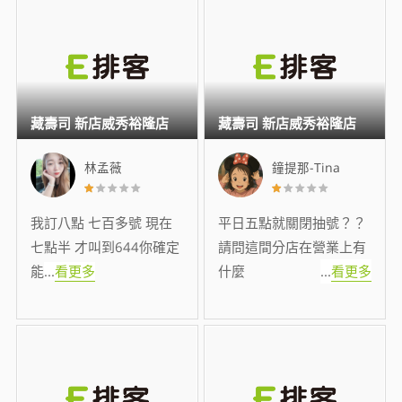
藏壽司 新店威秀裕隆店
藏壽司 新店威秀裕隆店
林孟薇
鐘提那-Tina
我訂八點 七百多號 現在
平日五點就關閉抽號？？
七點半 才叫到644你確定
請問這間分店在營業上有
能
...
看更多
什麼
...
看更多