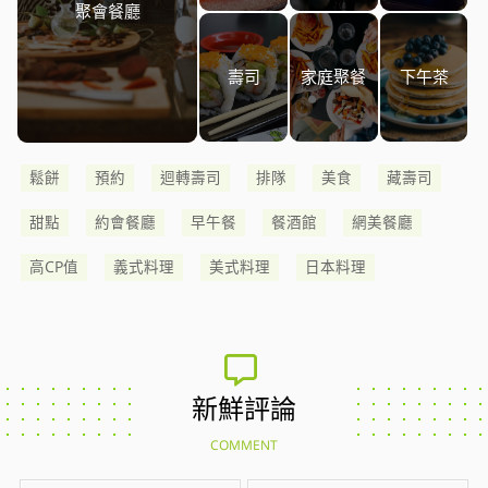
聚會餐廳
壽司
家庭聚餐
下午茶
鬆餅
預約
迴轉壽司
排隊
美食
藏壽司
甜點
約會餐廳
早午餐
餐酒館
網美餐廳
高CP值
義式料理
美式料理
日本料理
新鮮評論
COMMENT