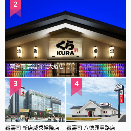
2
藏壽司 高雄時代大道店
3
4
藏壽司 新店威秀裕隆店
藏壽司 八德興豐路店