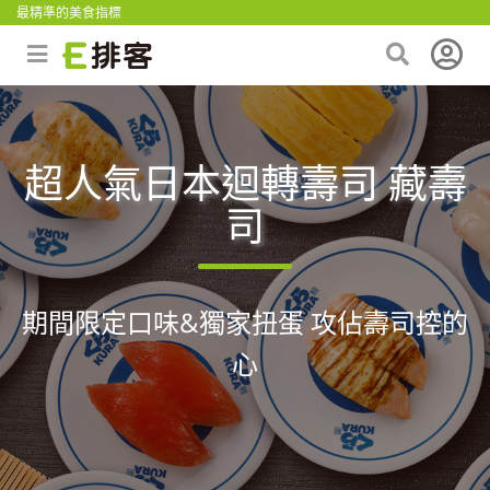
最精準的美食指標
超人氣日本迴轉壽司 藏壽
司
期間限定口味&獨家扭蛋 攻佔壽司控的
心