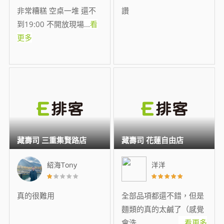
非常糟糕 空桌一堆 還不
讚
到19:00 不開放現場
...
看
更多
藏壽司 三重集賢路店
藏壽司 花蓮自由店
紹海Tony
洋洋
真的很難用
全部品項都還不錯，但是
麵類的真的太鹹了（感覺
會洗
...
看更多