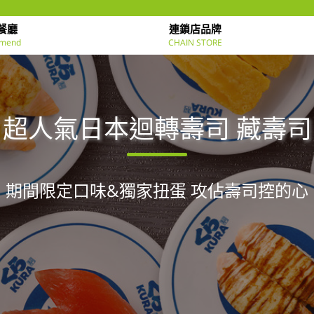
餐廳
連鎖店品牌
mend
CHAIN STORE
超人氣日本迴轉壽司 藏壽司
期間限定口味&獨家扭蛋 攻佔壽司控的心