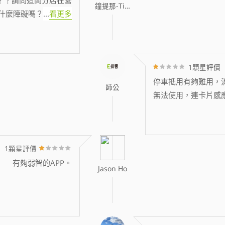
鐘提那-Tina
什麼障礙嗎？
...
看更多
1顆星評價
停車抵用有夠難用，消
師公
無法使用，連卡片感
1顆星評價
有夠弱智的APP。
Jason Ho