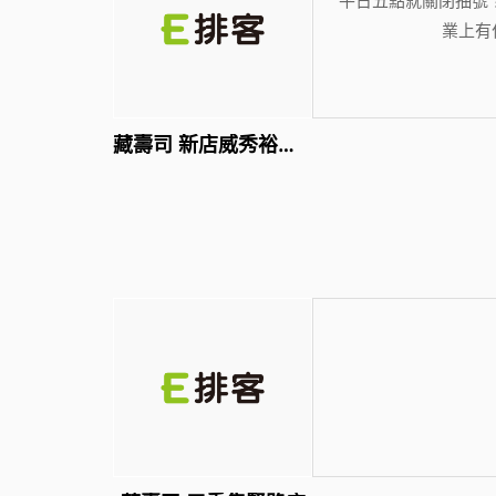
業上有
藏壽司 新店威秀裕隆店