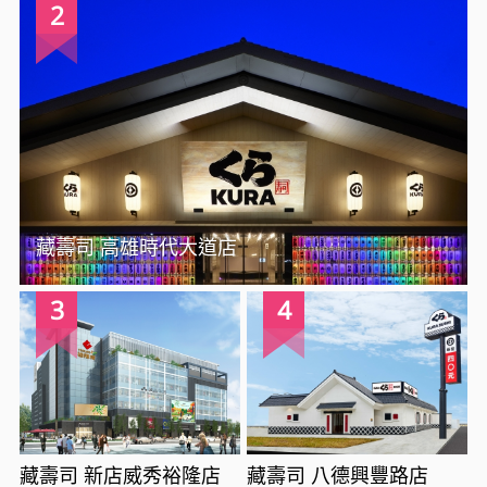
2
藏壽司 高雄時代大道店
3
4
藏壽司 新店威秀裕隆店
藏壽司 八德興豐路店