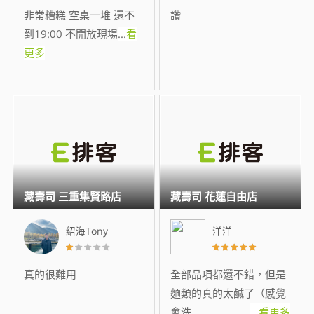
非常糟糕 空桌一堆 還不
讚
到19:00 不開放現場
...
看
更多
藏壽司 三重集賢路店
藏壽司 花蓮自由店
紹海Tony
洋洋
真的很難用
全部品項都還不錯，但是
麵類的真的太鹹了（感覺
會洗
...
看更多