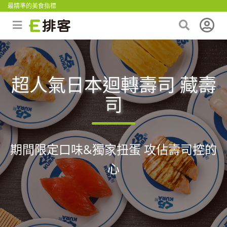
最精準的美食指標
超人氣日本迴轉壽司 藏壽
司
期間限定口味&獨家扭蛋 攻佔壽司控的
心