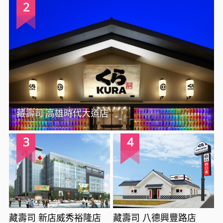
2
藏壽司 高雄時代大道店
3
4
藏壽司 新店威秀裕隆店
藏壽司 八德興豐路店