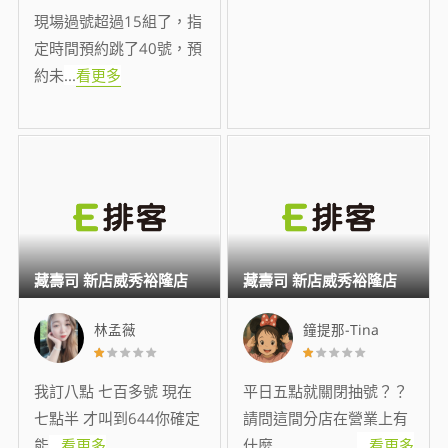
現場過號超過15組了，指
定時間預約跳了40號，預
約未
...
看更多
藏壽司 新店威秀裕隆店
藏壽司 新店威秀裕隆店
林孟薇
鐘提那-Tina
我訂八點 七百多號 現在
平日五點就關閉抽號？？
七點半 才叫到644你確定
請問這間分店在營業上有
能
...
看更多
什麼
...
看更多