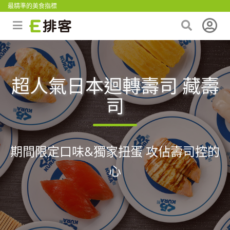
最精準的美食指標
超人氣日本迴轉壽司 藏壽
司
期間限定口味&獨家扭蛋 攻佔壽司控的
心