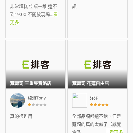
非常糟糕 空桌一堆 還不
讚
到19:00 不開放現場
...
看
更多
藏壽司 三重集賢路店
藏壽司 花蓮自由店
紹海Tony
洋洋
真的很難用
全部品項都還不錯，但是
麵類的真的太鹹了（感覺
會洗
...
看更多