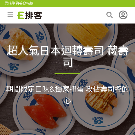
最精準的美食指標
超人氣日本迴轉壽司 藏壽
司
期間限定口味&獨家扭蛋 攻佔壽司控的
心