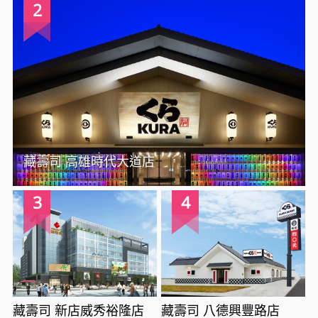
2
藏壽司 高雄時代大道店
3
4
藏壽司 新店威秀裕隆店
藏壽司 八德興豐路店