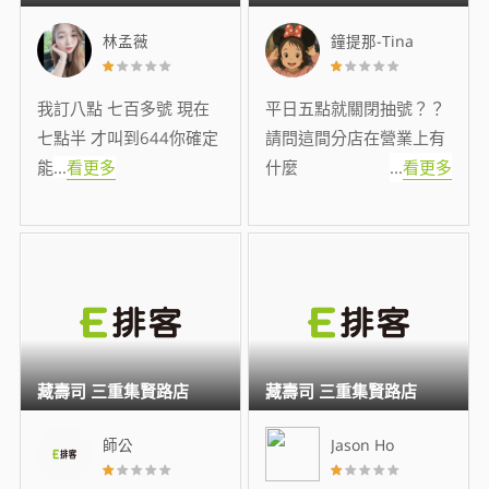
林孟薇
鐘提那-Tina
我訂八點 七百多號 現在
平日五點就關閉抽號？？
七點半 才叫到644你確定
請問這間分店在營業上有
能
...
看更多
什麼
...
看更多
藏壽司 三重集賢路店
藏壽司 三重集賢路店
師公
Jason Ho