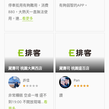
停車抵用有夠難用，消費
有夠弱智的APP。
880，大熱天一直無法使
用，連
...
看更多
藏壽司 桃園大興西店
藏壽司 桃園遠百店
許佳
Pan
非常糟糕 空桌一堆 還不
讚
到19:00 不開放現場
...
看
更多