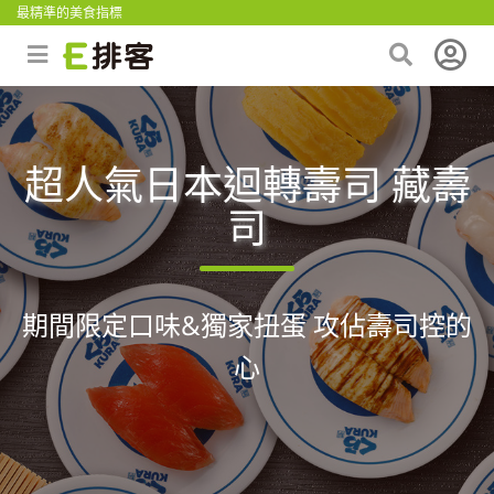
最精準的美食指標
超人氣日本迴轉壽司 藏壽
司
期間限定口味&獨家扭蛋 攻佔壽司控的
心