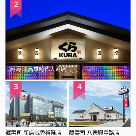
2
藏壽司 高雄時代大道店
3
4
藏壽司 新店威秀裕隆店
藏壽司 八德興豐路店