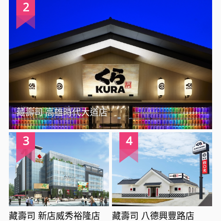
2
藏壽司 高雄時代大道店
3
4
藏壽司 新店威秀裕隆店
藏壽司 八德興豐路店