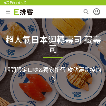
最精準的美食指標
超人氣日本迴轉壽司 藏壽
司
期間限定口味&獨家扭蛋 攻佔壽司控的
心