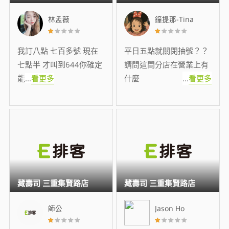
林孟薇
鐘提那-Tina
我訂八點 七百多號 現在
平日五點就關閉抽號？？
七點半 才叫到644你確定
請問這間分店在營業上有
能
...
看更多
什麼
...
看更多
藏壽司 三重集賢路店
藏壽司 三重集賢路店
師公
Jason Ho