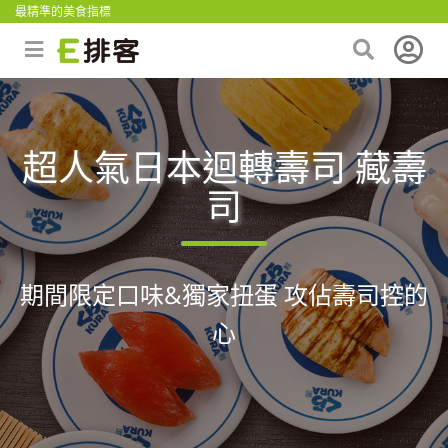
最精準的美食指標
超人氣日本迴轉壽司 藏壽
司
期間限定口味&獨家扭蛋 攻佔壽司控的
心