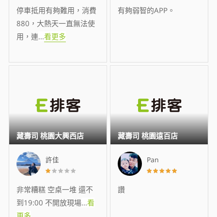
停車抵用有夠難用，消費
有夠弱智的APP。
880，大熱天一直無法使
用，連
...
看更多
藏壽司 桃園大興西店
藏壽司 桃園遠百店
許佳
Pan
非常糟糕 空桌一堆 還不
讚
到19:00 不開放現場
...
看
更多