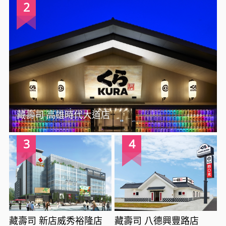
2
藏壽司 高雄時代大道店
3
4
藏壽司 新店威秀裕隆店
藏壽司 八德興豐路店