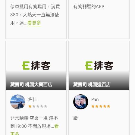
停車抵用有夠難用，消費
有夠弱智的APP。
880，大熱天一直無法使
用，連
...
看更多
藏壽司 桃園大興西店
藏壽司 桃園遠百店
許佳
Pan
非常糟糕 空桌一堆 還不
讚
到19:00 不開放現場
...
看
更多