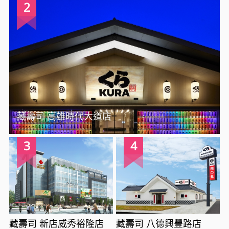
2
藏壽司 高雄時代大道店
3
4
藏壽司 新店威秀裕隆店
藏壽司 八德興豐路店