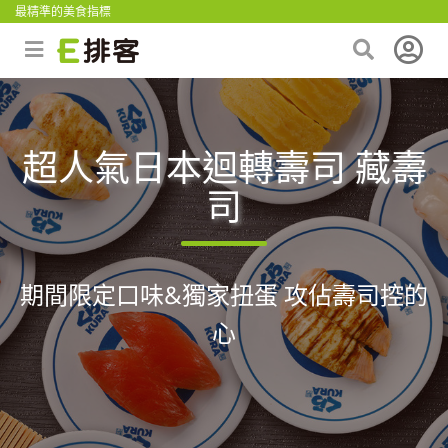
最精準的美食指標
超人氣日本迴轉壽司 藏壽
司
期間限定口味&獨家扭蛋 攻佔壽司控的
心