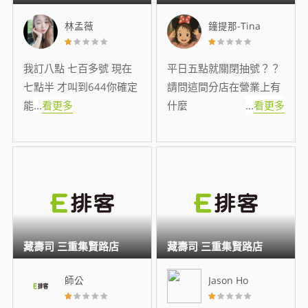
林孟薇
鐘提那-Tina
我訂八點 七百多號 現在
平日五點就關閉抽號？？
七點半 才叫到644你確定
請問這間分店在營業上有
能
...
看更多
什麼
...
看更多
藏壽司 三重集賢路店
藏壽司 三重集賢路店
師公
Jason Ho