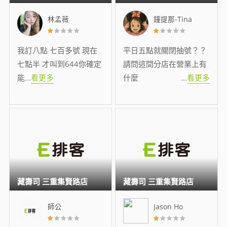
林孟薇
鐘提那-Tina
我訂八點 七百多號 現在
平日五點就關閉抽號？？
七點半 才叫到644你確定
請問這間分店在營業上有
能
...
看更多
什麼
...
看更多
藏壽司 三重集賢路店
藏壽司 三重集賢路店
師公
Jason Ho