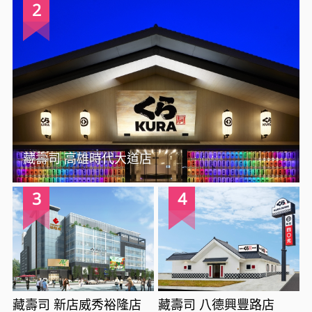
2
藏壽司 高雄時代大道店
3
4
藏壽司 新店威秀裕隆店
藏壽司 八德興豐路店