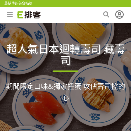
最精準的美食指標
超人氣日本迴轉壽司 藏壽
司
期間限定口味&獨家扭蛋 攻佔壽司控的
心