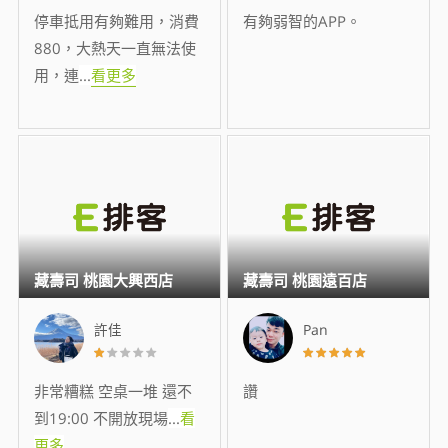
停車抵用有夠難用，消費
有夠弱智的APP。
880，大熱天一直無法使
用，連
...
看更多
藏壽司 桃園大興西店
藏壽司 桃園遠百店
許佳
Pan
非常糟糕 空桌一堆 還不
讚
到19:00 不開放現場
...
看
更多