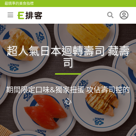
最精準的美食指標
超人氣日本迴轉壽司 藏壽
司
期間限定口味&獨家扭蛋 攻佔壽司控的
心