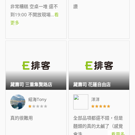
非常糟糕 空桌一堆 還不
讚
到19:00 不開放現場
...
看
更多
藏壽司 三重集賢路店
藏壽司 花蓮自由店
紹海Tony
洋洋
真的很難用
全部品項都還不錯，但是
麵類的真的太鹹了（感覺
會洗
...
看更多