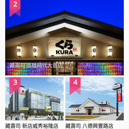
2
藏壽司 高雄時代大道店
3
4
藏壽司 新店威秀裕隆店
藏壽司 八德興豐路店