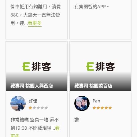
停車抵用有夠難用，消費
有夠弱智的APP。
880，大熱天一直無法使
用，連
...
看更多
藏壽司 桃園大興西店
藏壽司 桃園遠百店
許佳
Pan
非常糟糕 空桌一堆 還不
讚
到19:00 不開放現場
...
看
更多