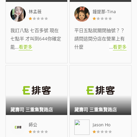
林孟薇
鐘提那-Tina
我訂八點 七百多號 現在
平日五點就關閉抽號？？
七點半 才叫到644你確定
請問這間分店在營業上有
能
...
看更多
什麼
...
看更多
藏壽司 三重集賢路店
藏壽司 三重集賢路店
師公
Jason Ho