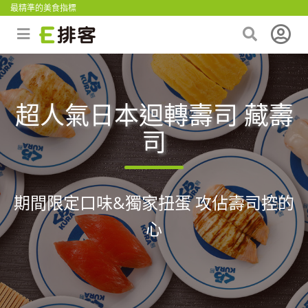
最精準的美食指標
超人氣日本迴轉壽司 藏壽
司
期間限定口味&獨家扭蛋 攻佔壽司控的
心