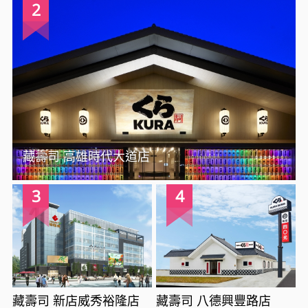
2
藏壽司 高雄時代大道店
3
4
藏壽司 新店威秀裕隆店
藏壽司 八德興豐路店