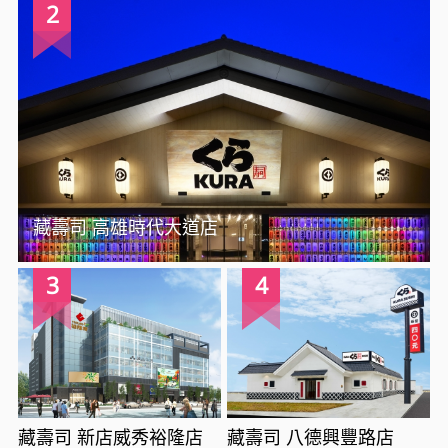
2
藏壽司 高雄時代大道店
3
4
藏壽司 新店威秀裕隆店
藏壽司 八德興豐路店