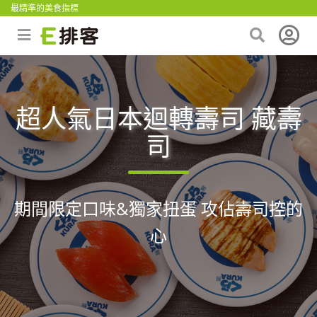
最精準的美食指標
超人氣日本迴轉壽司 藏壽
司
期間限定口味&獨家扭蛋 攻佔壽司控的
心