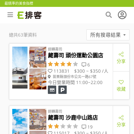
最精準的美食指標
所有搜尋結果
總共63筆資料
迴轉壽司
藏壽司 頭份運動公園店
分享
6
113831
$300 ~ $350 /人
苗栗縣頭份市公北一路67號
今日營業時間 11:00~22:00
收藏
迴轉壽司
藏壽司 沙鹿中山路店
分享
19
115017
$300 ~ $350 /人