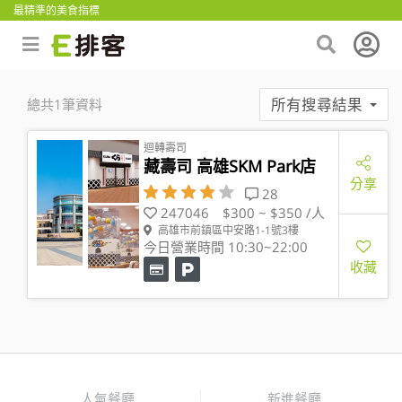
最精準的美食指標
所有搜尋結果
總共1筆資料
迴轉壽司
藏壽司 高雄SKM Park店
分享
28
247046
$300 ~ $350 /人
高雄市前鎮區中安路1-1號3樓
今日營業時間 10:30~22:00
收藏
人氣餐廳
新進餐廳