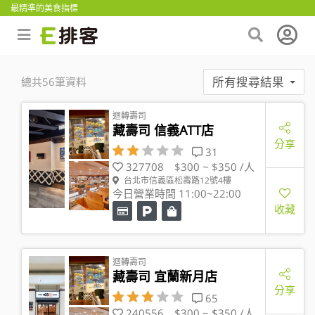
最精準的美食指標
所有搜尋結果
總共56筆資料
迴轉壽司
藏壽司 信義ATT店
分享
31
327708
$300 ~ $350 /人
台北市信義區松壽路12號4樓
今日營業時間 11:00~22:00
收藏
迴轉壽司
藏壽司 宜蘭新月店
分享
65
240556
$300 ~ $350 /人