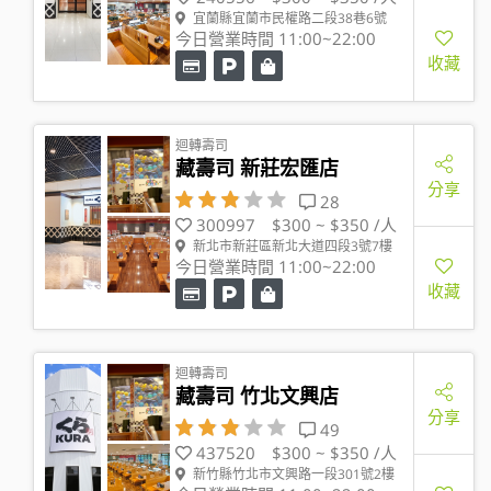
宜蘭縣宜蘭市民權路二段38巷6號
今日營業時間 11:00~22:00
收藏
迴轉壽司
藏壽司 新莊宏匯店
分享
28
300997
$300 ~ $350 /人
新北市新莊區新北大道四段3號7樓
今日營業時間 11:00~22:00
收藏
迴轉壽司
藏壽司 竹北文興店
分享
49
437520
$300 ~ $350 /人
新竹縣竹北市文興路一段301號2樓