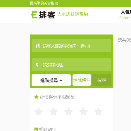
最精準的美食指標
人氣
人氣店排隊預約
Recom
總共0
清除條件
搜尋
進階搜尋
評價得分
不限
顆星
餐點類別