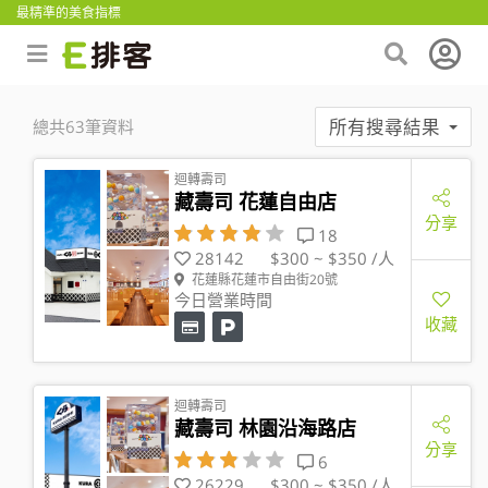
最精準的美食指標
所有搜尋結果
總共63筆資料
迴轉壽司
藏壽司 花蓮自由店
分享
18
28142
$300 ~ $350 /人
花蓮縣花蓮市自由街20號
今日營業時間
收藏
迴轉壽司
藏壽司 林園沿海路店
分享
6
26229
$300 ~ $350 /人