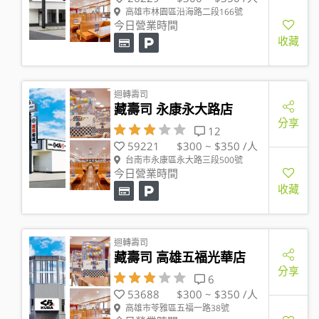
高雄市林園區沿海路二段166號
今日營業時間
收藏
迴轉壽司
藏壽司 永康永大路店
分享
12
59221
$300 ~ $350 /人
台南市永康區永大路三段500號
今日營業時間
收藏
迴轉壽司
藏壽司 高雄五福光華店
分享
6
53688
$300 ~ $350 /人
高雄市苓雅區五福一路38號