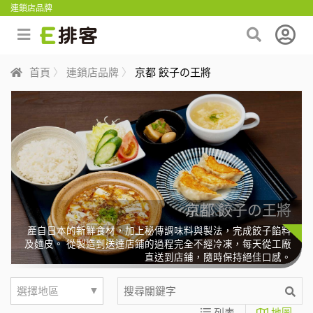
連鎖店品牌
首頁
連鎖店品牌
京都 餃子の王將
京都 餃子の王將
產自日本的新鮮食材，加上秘傳調味料與製法，完成餃子餡料
及麵皮。 從製造到送達店鋪的過程完全不經冷凍，每天從工廠
直送到店鋪，隨時保持絕佳口感。
▼
選擇地區
列表
地圖