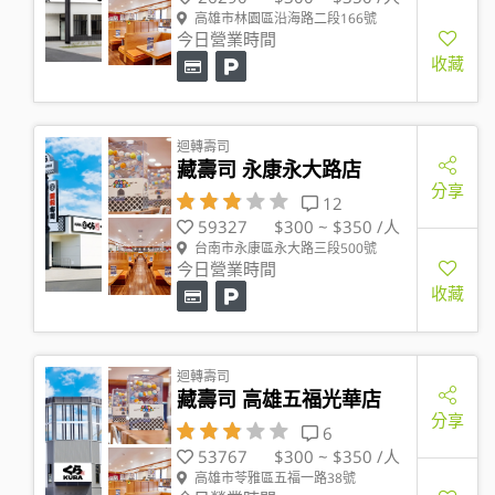
高雄市林園區沿海路二段166號
今日營業時間
收藏
迴轉壽司
藏壽司 永康永大路店
分享
12
59327
$300 ~ $350 /人
台南市永康區永大路三段500號
今日營業時間
收藏
迴轉壽司
藏壽司 高雄五福光華店
分享
6
53767
$300 ~ $350 /人
高雄市苓雅區五福一路38號