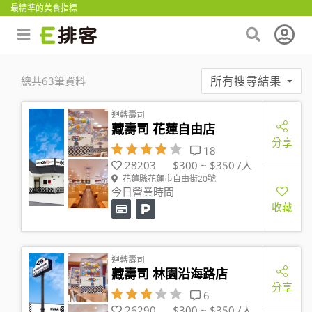
最精準的美食指標
所有搜尋結果
總共63筆資料
迴轉壽司
藏壽司 花蓮自由店
分享
18
28203
$300 ~ $350 /人
花蓮縣花蓮市自由街20號
今日營業時間
收藏
迴轉壽司
藏壽司 林園沿海路店
分享
6
26290
$300 ~ $350 /人