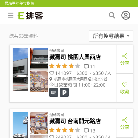
最精準的美食指標
所有搜尋結果
總共63筆資料
迴轉壽司
藏壽司 桃園大興西店
分享
11
141097
$300 ~ $350 /人
桃園市桃園區大興西路3段259號
今日營業時間 11:00~22:00
收藏
迴轉壽司
藏壽司 台南開元路店
分享
13
249037
$300 ~ $350 /人