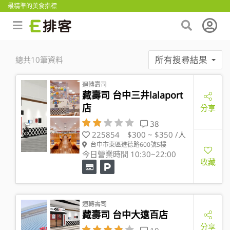
最精準的美食指標
所有搜尋結果
總共10筆資料
迴轉壽司
藏壽司 台中三井lalaport
店
分享
38
225854
$300 ~ $350 /人
台中市東區進德路600號5樓
今日營業時間 10:30~22:00
收藏
迴轉壽司
藏壽司 台中大遠百店
分享