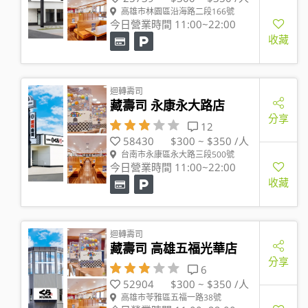
高雄市林園區沿海路二段166號
今日營業時間 11:00~22:00
收藏
迴轉壽司
藏壽司 永康永大路店
分享
12
58430
$300 ~ $350 /人
台南市永康區永大路三段500號
今日營業時間 11:00~22:00
收藏
迴轉壽司
藏壽司 高雄五福光華店
分享
6
52904
$300 ~ $350 /人
高雄市苓雅區五福一路38號