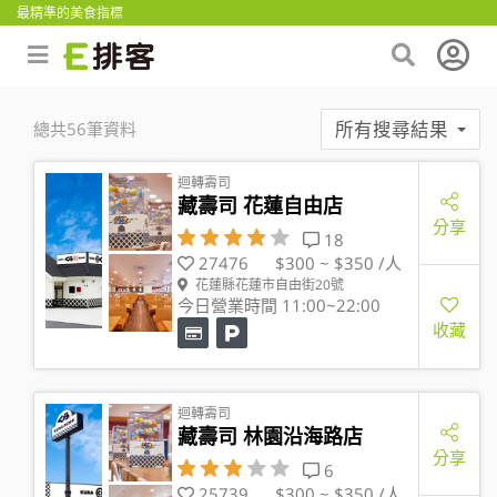
最精準的美食指標
所有搜尋結果
總共56筆資料
迴轉壽司
藏壽司 花蓮自由店
分享
18
27476
$300 ~ $350 /人
花蓮縣花蓮市自由街20號
今日營業時間 11:00~22:00
收藏
迴轉壽司
藏壽司 林園沿海路店
分享
6
25739
$300 ~ $350 /人