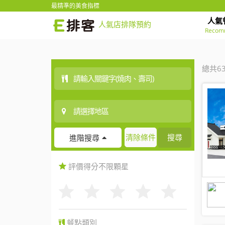
最精準的美食指標
人氣
人氣店排隊預約
Recom
總共6
清除條件
搜尋
進階搜尋
評價得分
不限
顆星
餐點類別