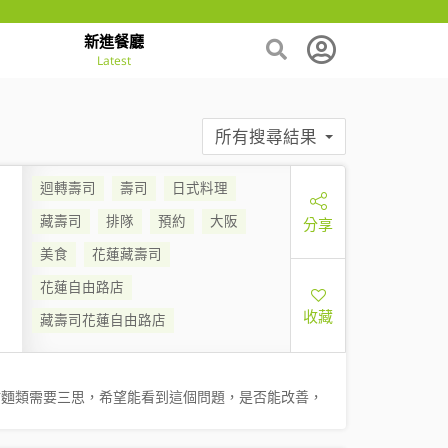
新進餐廳
Latest
所有搜尋結果
迴轉壽司
壽司
日式料理
藏壽司
排隊
預約
大阪
分享
美食
花蓮藏壽司
花蓮自由路店
收藏
藏壽司花蓮自由路店
點麵類需要三思，希望能看到這個問題，是否能改善，