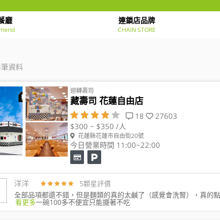
餐廳
連鎖店品牌
mend
CHAIN STORE
3筆資料
迴轉壽司
藏壽司 花蓮自由店
18
27603
$300 ~ $350 /人
花蓮縣花蓮市自由街20號
今日營業時間 11:00~22:00
洋洋
5顆星評價
全部品項都還不錯，但是麵類的真的太鹹了（感覺會洗腎），真的
看更多
一碗100多不便宜只能擺著不吃