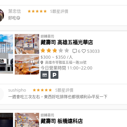
葉忠信
5顆星評價
好吃😋
迴轉壽司
藏壽司 高雄五福光華店
6
53033
$300 ~ $350 /人
高雄市苓雅區五福一路38號
今日營業時間 11:00~22:00
sushipho
5顆星評價
一週會吃三次左右，東西好吃排隊也都很順利👍平反一下
迴轉壽司
藏壽司 板橋遠科店