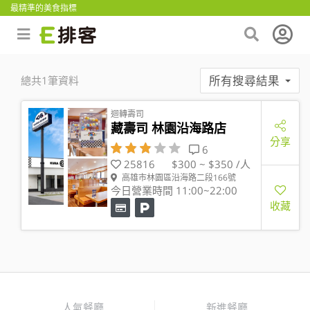
最精準的美食指標
所有搜尋結果
總共1筆資料
迴轉壽司
藏壽司 林園沿海路店
分享
6
25816
$300 ~ $350 /人
高雄市林園區沿海路二段166號
今日營業時間 11:00~22:00
收藏
人氣餐廳
新進餐廳