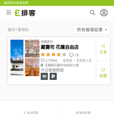
最精準的美食指標
所有搜尋結果
總共1筆資料
迴轉壽司
藏壽司 花蓮自由店
分享
18
27984
$300 ~ $350 /人
花蓮縣花蓮市自由街20號
今日營業時間
收藏
人氣餐廳
新進餐廳