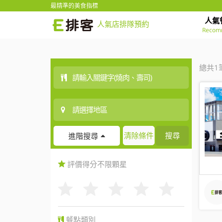
最精準的美食指標
人氣
人氣店排隊預約
Recom
總共1
清除條件
搜尋
進階搜尋
評價得分
不限
顆星
餐點類別