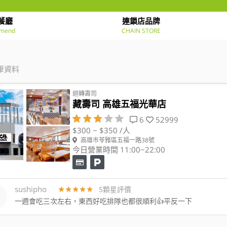
餐廳
連鎖店品牌
mend
CHAIN STORE
筆資料
迴轉壽司
藏壽司 高雄五福光華店
6
52999
$300 ~ $350 /人
高雄市苓雅區五福一路38號
今日營業時間 11:00~22:00
sushipho
5顆星評價
一週會吃三次左右，東西好吃排隊也都很順利👍平反一下