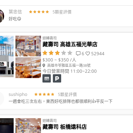
葉忠信
5顆星評價
好吃😋
迴轉壽司
藏壽司 高雄五福光華店
6
52944
$300 ~ $350 /人
高雄市苓雅區五福一路38號
今日營業時間 11:00~22:00
sushipho
5顆星評價
一週會吃三次左右，東西好吃排隊也都很順利👍平反一下
迴轉壽司
藏壽司 板橋遠科店