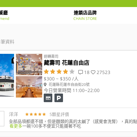
餐廳
連鎖店品牌
mend
CHAIN STORE
3筆資料
迴轉壽司
藏壽司 花蓮自由店
18
27523
$300 ~ $350 /人
花蓮縣花蓮市自由街20號
今日營業時間 11:00~22:00
洋洋
5顆星評價
全部品項都還不錯，但是麵類的真的太鹹了（感覺會洗腎），真的
看更多
一碗100多不便宜只能擺著不吃