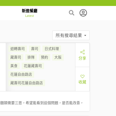
新進餐廳
Latest
所有搜尋結果
迴轉壽司
壽司
日式料理
藏壽司
排隊
預約
大阪
分享
美食
花蓮藏壽司
花蓮自由路店
收藏
藏壽司花蓮自由路店
點麵類需要三思，希望能看到這個問題，是否能改善，