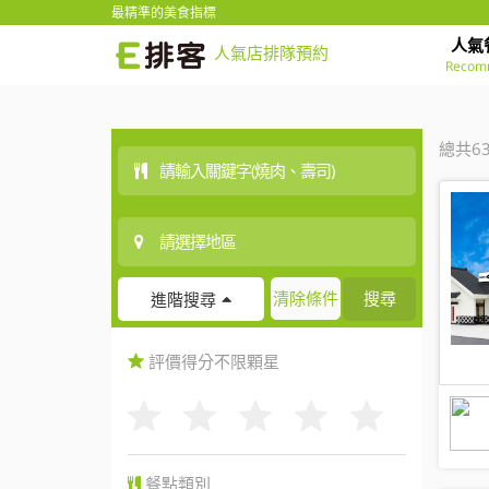
最精準的美食指標
人氣
人氣店排隊預約
Recom
總共6
清除條件
搜尋
進階搜尋
評價得分
不限
顆星
餐點類別