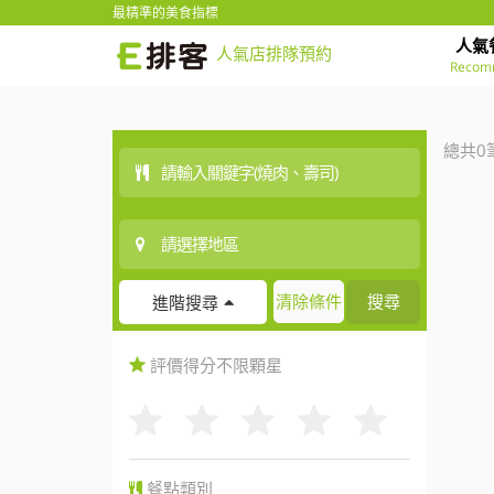
最精準的美食指標
人氣
人氣店排隊預約
Recom
總共0
清除條件
搜尋
進階搜尋
評價得分
不限
顆星
餐點類別