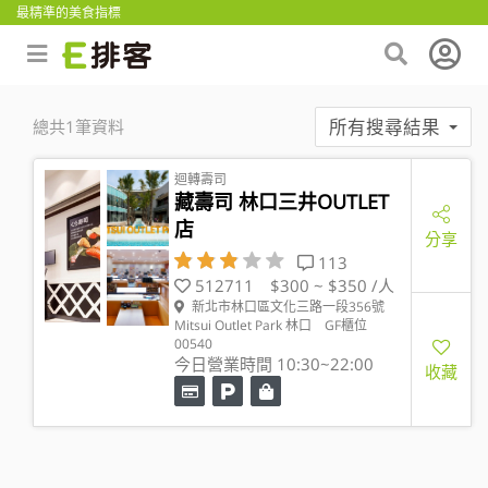
最精準的美食指標
所有搜尋結果
總共1筆資料
迴轉壽司
藏壽司 林口三井OUTLET
店
分享
113
512711
$300 ~ $350 /人
新北市林口區文化三路一段356號
Mitsui Outlet Park 林口 GF櫃位
00540
今日營業時間 10:30~22:00
收藏